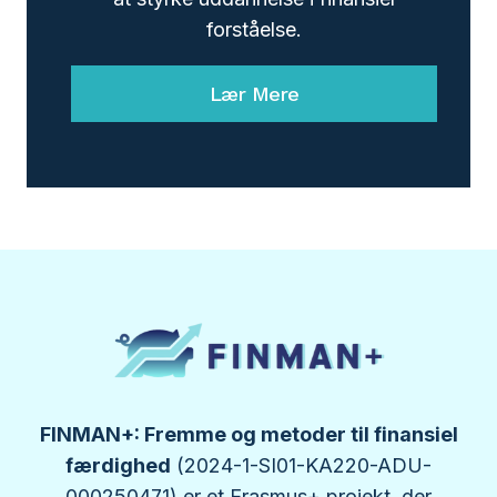
forståelse.
Lær Mere
FINMAN+: Fremme og metoder til finansiel
færdighed
(2024-1-SI01-KA220-ADU-
000250471) er et Erasmus+ projekt, der