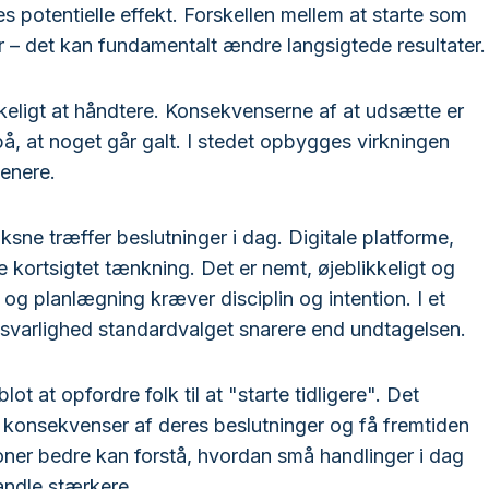
 potentielle effekt. Forskellen mellem at starte som
r – det kan fundamentalt ændre langsigtede resultater.
keligt at håndtere. Konsekvenserne af at udsætte er
 på, at noget går galt. I stedet opbygges virkningen
senere.
ksne træffer beslutninger i dag. Digitale platforme,
e kortsigtet tænkning. Det er nemt, øjeblikkeligt og
g planlægning kræver disciplin og intention. I et
nsvarlighed standardvalget snarere end undtagelsen.
 at opfordre folk til at "starte tidligere". Det
konsekvenser af deres beslutninger og få fremtiden
rsoner bedre kan forstå, hvordan små handlinger i dag
handle stærkere.