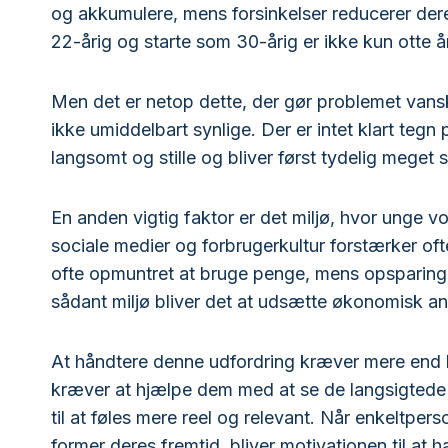
og akkumulere, mens forsinkelser reducerer deres
22-årig og starte som 30-årig er ikke kun otte å
Men det er netop dette, der gør problemet vans
ikke umiddelbart synlige. Der er intet klart tegn
langsomt og stille og bliver først tydelig meget 
En anden vigtig faktor er det miljø, hvor unge vo
sociale medier og forbrugerkultur forstærker oft
ofte opmuntret at bruge penge, mens opsparing o
sådant miljø bliver det at udsætte økonomisk a
At håndtere denne udfordring kræver mere end blot
kræver at hjælpe dem med at se de langsigtede 
til at føles mere reel og relevant. Når enkeltpe
former deres fremtid, bliver motivationen til at 