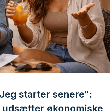
"Jeg starter senere":
 udsætter økonomiske