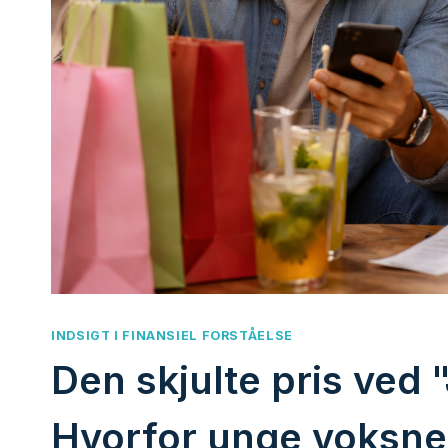
INDSIGT I FINANSIEL FORSTÅELSE
Den skjulte pris ved 
Hvorfor unge voksne