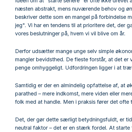
Ideen om at "starte senere" er ofte ikke drevet a
næsten abstrakt, mens nuværende behov og øns
beskriver dette som en mangel på forbindelse 
jeg". Vi har en tendens til at prioritere det, der
vores beslutninger på, hvem vi vil blive om år.
Derfor udsætter mange unge selv simple økonomi
mangler bevidsthed. De fleste forstår, at det er 
penge omhyggeligt. Udfordringen ligger i at træf
Samtidig er der en almindelig opfattelse af, at 
parathed – mere indkomst, mere viden eller mere st
folk med at handle. Men i praksis fører det ofte t
Det, der gør dette særligt betydningsfuldt, er tid
neutral faktor – det er en stærk fordel. At starte