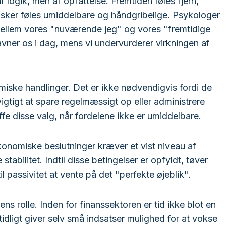
f logik, men af opfattelse. Fremtiden føles fjern,
ker føles umiddelbare og håndgribelige. Psykologer
mellem vores "nuværende jeg" og vores "fremtidige
 gavner os i dag, mens vi undervurderer virkningen af
ske handlinger. Det er ikke nødvendigvis fordi de
vigtigt at spare regelmæssigt op eller administrere
fe disse valg, når fordelene ikke er umiddelbare.
økonomiske beslutninger kræver et vist niveau af
abilitet. Indtil disse betingelser er opfyldt, tøver
il passivitet at vente på det "perfekte øjeblik".
ens rolle. Inden for finanssektoren er tid ikke blot en
 tidligt giver selv små indsatser mulighed for at vokse