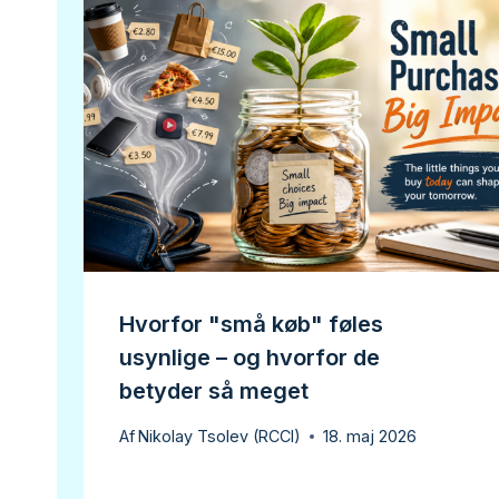
Hvorfor "små køb" føles
usynlige – og hvorfor de
betyder så meget
Af
Nikolay Tsolev (RCCI)
18. maj 2026