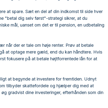
ere at spare. Sæt en del af din indkomst til side hver
e "betal dig selv først"-strategi sikrer, at du
ke mål, uanset om det er til pension, en udbetaling
r når der er tale om høje renter. Prøv at betale
ndgå at optage mere gæld, end du kan håndtere. Hvis
st fokusere på at betale højtforrentede lån for at
idligt at begynde at investere for fremtiden. Udnyt
om tilbyder skattefordele og hjælper dig med at
 øg gradvist dine investeringer, efterhånden som din