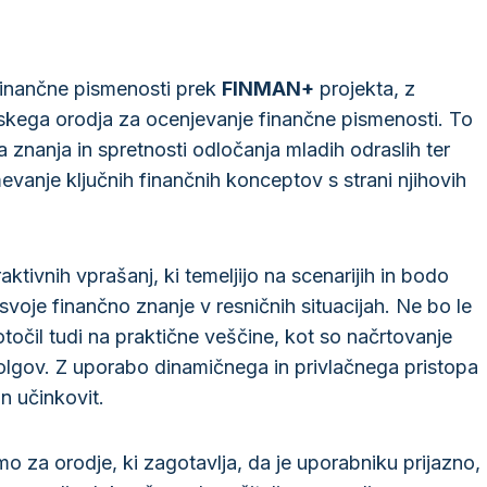
 finančne pismenosti prek
FINMAN+
projekta, z
skega orodja za ocenjevanje finančne pismenosti. To
znanja in spretnosti odločanja mladih odraslih ter
anje ključnih finančnih konceptov s strani njihovih
ktivnih vprašanj, ki temeljijo na scenarijih in bodo
voje finančno znanje v resničnih situacijah. Ne bo le
točil tudi na praktične veščine, kot so načrtovanje
dolgov. Z uporabo dinamičnega in privlačnega pristopa
in učinkovit.
mo za orodje, ki zagotavlja, da je uporabniku prijazno,