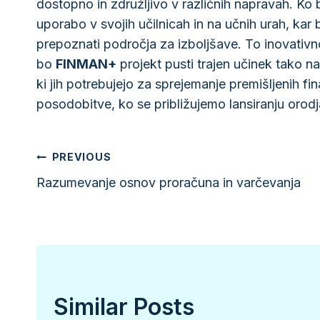
dostopno in združljivo v različnih napravah. Ko
uporabo v svojih učilnicah in na učnih urah, ka
prepoznati področja za izboljšave. To inovativno
bo
FINMAN+
projekt pusti trajen učinek tako na
ki jih potrebujejo za sprejemanje premišljenih fi
posodobitve, ko se približujemo lansiranju orodj
Navigacija
PREVIOUS
Razumevanje osnov proračuna in varčevanja
prispevka
Similar Posts