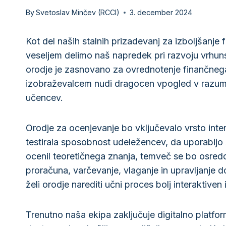
By
Svetoslav Minčev (RCCI)
3. december 2024
Kot del naših stalnih prizadevanj za izboljšanje
veseljem delimo naš napredek pri razvoju vrhun
orodje je zasnovano za ovrednotenje finančnega 
izobraževalcem nudi dragocen vpogled v razumev
učencev.
Orodje za ocenjevanje bo vključevalo vrsto intera
testirala sposobnost udeležencev, da uporabijo s
ocenil teoretičnega znanja, temveč se bo osredo
proračuna, varčevanje, vlaganje in upravljanje 
želi orodje narediti učni proces bolj interaktiven 
Trenutno naša ekipa zaključuje digitalno platfor