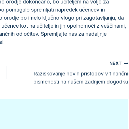
 bo orodje dokončano, bo učiteljem na voljo za
r bo pomagalo spremljati napredek učencev in
 orodje bo imelo ključno vlogo pri zagotavljanju, da
 učence kot na učitelje in jih opolnomoči z veščinami,
nančnih odločitev. Spremljajte nas za nadaljnje
a!
NEXT
Raziskovanje novih pristopov v finančni
pismenosti na našem zadnjem dogodku