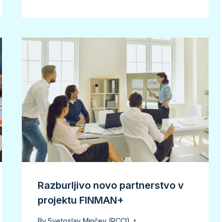
Razburljivo novo partnerstvo v
projektu FINMAN+
By
Svetoslav Minčev (RCCI)