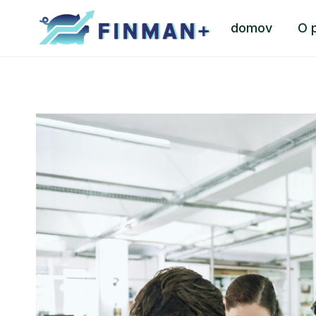
Skip
domov
O 
to
content