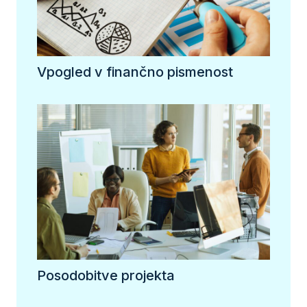
Vpogled v finančno pismenost
Posodobitve projekta