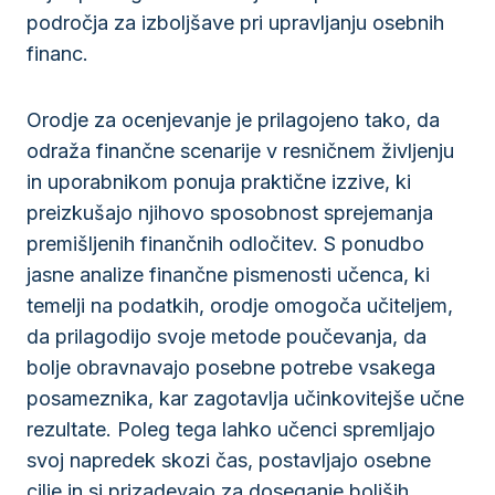
področja za izboljšave pri upravljanju osebnih
financ.
Orodje za ocenjevanje je prilagojeno tako, da
odraža finančne scenarije v resničnem življenju
in uporabnikom ponuja praktične izzive, ki
preizkušajo njihovo sposobnost sprejemanja
premišljenih finančnih odločitev. S ponudbo
jasne analize finančne pismenosti učenca, ki
temelji na podatkih, orodje omogoča učiteljem,
da prilagodijo svoje metode poučevanja, da
bolje obravnavajo posebne potrebe vsakega
posameznika, kar zagotavlja učinkovitejše učne
rezultate. Poleg tega lahko učenci spremljajo
svoj napredek skozi čas, postavljajo osebne
cilje in si prizadevajo za doseganje boljših