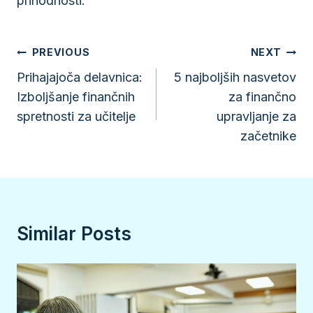
prihodnosti.
Navigacija
PREVIOUS
NEXT
prispevka
Prihajajoča delavnica:
5 najboljših nasvetov
Izboljšanje finančnih
za finančno
spretnosti za učitelje
upravljanje za
začetnike
Similar Posts