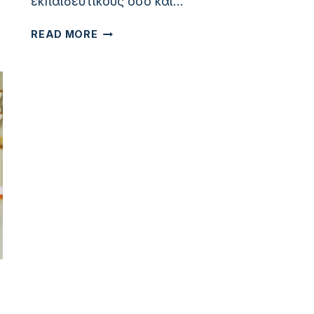
εκπαιδευτικούς όσο και…
ΑΠΟΚΤΉΣΤΕ
READ MORE
ΠΡΌΣΒΑΣΗ
ΣΤΟ
ΝΈΟ
ΜΑΣ
ΕΡΓΑΛΕΊΟ
ΑΞΙΟΛΌΓΗΣΗΣ
ΨΗΦΙΑΚΟΎ
ΧΡΗΜΑΤΟΟΙΚΟΝΟΜΙΚΟΎ
ΑΛΦΑΒΗΤΙΣΜΟΎ