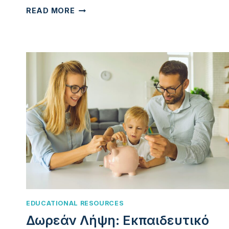
ΟΔΗΓΌΣ
READ MORE
ΒΉΜΑ
ΠΡΟΣ
ΒΉΜΑ
ΓΙΑ
ΤΗ
ΔΙΔΑΣΚΑΛΊΑ
ΤΟΥ
ΧΡΗΜΑΤΟΟΙΚΟΝΟΜΙΚΟΎ
ΓΡΑΜΜΑΤΙΣΜΟΎ
ΣΤΗΝ
ΤΆΞΗ
EDUCATIONAL RESOURCES
Δωρεάν Λήψη: Εκπαιδευτικό