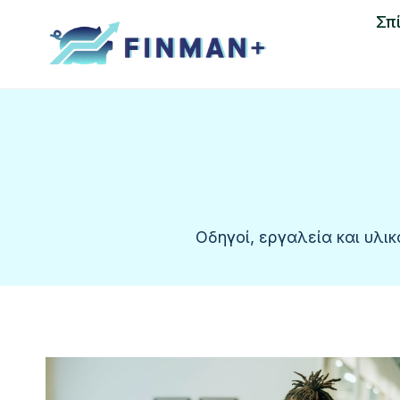
Skip
Σπί
to
content
Οδηγοί, εργαλεία και υλι