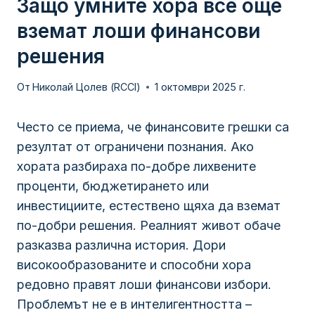
Защо умните хора все още
вземат лоши финансови
решения
От
Николай Цолев (RCCI)
1 октомври 2025 г.
Често се приема, че финансовите грешки са
резултат от ограничени познания. Ако
хората разбираха по-добре лихвените
проценти, бюджетирането или
инвестициите, естествено щяха да вземат
по-добри решения. Реалният живот обаче
разказва различна история. Дори
високообразованите и способни хора
редовно правят лоши финансови избори.
Проблемът не е в интелигентността –